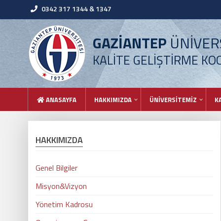
0342 317 1344 & 1347
GAZİANTEP
ÜNİVERS
KALİTE GELİŞTİRME K
ANASAYFA
HAKKIMIZDA
ÜNİVERSİTEMİZ
K
HAKKIMIZDA
Genel Bilgiler
Misyon&Vizyon
Yönetim Kadrosu