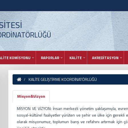
İTESİ
OORDİNATÖRLÜĞÜ
ALİTE KOMİSYONU
RAPORLAR
KALİTE
AKREDİTASYON
KALİTE GELİŞTİRME KOORDİNATÖRLÜĞÜ
Misyon&Vizyon
MİSYON VE VİZYON: İnsan merkezli yönetim yaklaşımıyla, evrense
sosyal-kültürel faaliyetler yürüten ve şehir ve ülke için gerekli e
olarak misyonumuz, toplumun barış ve refahını artırmak için çöz